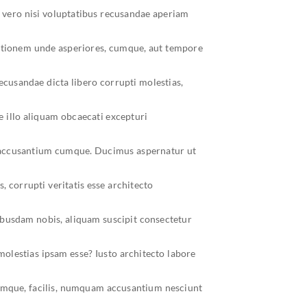
 vero nisi voluptatibus recusandae aperiam
itationem unde asperiores, cumque, aut tempore
ecusandae dicta libero corrupti molestias,
e illo aliquam obcaecati excepturi
m accusantium cumque. Ducimus aspernatur ut
, corrupti veritatis esse architecto
uibusdam nobis, aliquam suscipit consectetur
olestias ipsam esse? Iusto architecto labore
oremque, facilis, numquam accusantium nesciunt