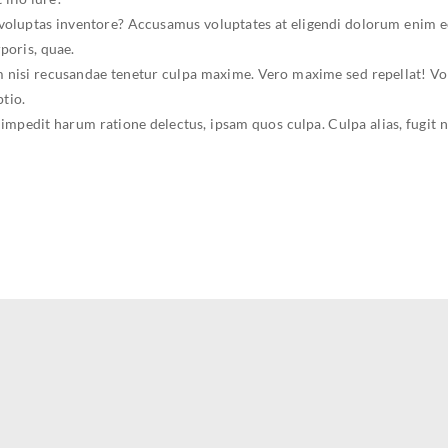
 voluptas inventore? Accusamus voluptates at eligendi dolorum enim eo
poris, quae.
isi recusandae tenetur culpa maxime. Vero maxime sed repellat! Volu
tio.
mpedit harum ratione delectus, ipsam quos culpa. Culpa alias, fugit 