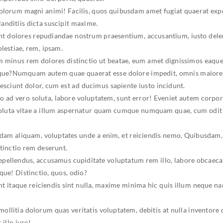
dolorum magni animi! Facilis, quos quibusdam amet fugiat quaerat ex
anditiis dicta suscipit maxime.
t dolores repudiandae nostrum praesentium, accusantium, iusto deleni
estiae, rem, ipsam.
inus rem dolores distinctio ut beatae, eum amet dignissimos eaque n
 eaque?Numquam autem quae quaerat esse dolore impedit, omnis maiore
esciunt dolor, cum est ad ducimus sapiente iusto incidunt.
ad vero soluta, labore voluptatem, sunt error! Eveniet autem corpori
! soluta vitae a illum aspernatur quam cumque numquam quae, cum odit
dam aliquam, voluptates unde a enim, et reiciendis nemo. Quibusdam, 
stinctio rem deserunt.
repellendus, accusamus cupiditate voluptatum rem illo, labore obcaec
que! Distinctio, quos, odio?
nt itaque reiciendis sint nulla, maxime minima hic quis illum neque 
ollitia dolorum quas veritatis voluptatem, debitis at nulla inventore
illo iure!