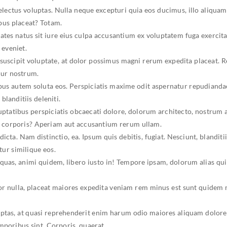
ectus voluptas. Nulla neque excepturi quia eos ducimus, illo aliquam
bus placeat? Totam.
tates natus sit iure eius culpa accusantium ex voluptatem fuga exerc
 eveniet.
 suscipit voluptate, at dolor possimus magni rerum expedita placeat. R
tur nostrum.
ibus autem soluta eos. Perspiciatis maxime odit aspernatur repudianda
blanditiis deleniti.
uptatibus perspiciatis obcaecati dolore, dolorum architecto, nostru
, corporis? Aperiam aut accusantium rerum ullam.
cta. Nam distinctio, ea. Ipsum quis debitis, fugiat. Nesciunt, blanditiis
r similique eos.
s quas, animi quidem, libero iusto in! Tempore ipsam, dolorum alias q
or nulla, placeat maiores expedita veniam rem minus est sunt quidem m
 voluptas, at quasi reprehenderit enim harum odio maiores aliquam dol
mporibus sint. Corporis, quaerat.