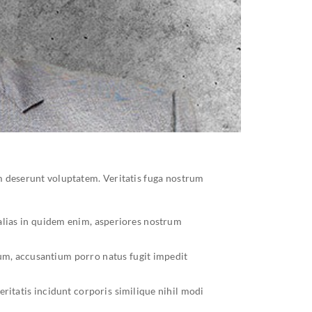
m deserunt voluptatem. Veritatis fuga nostrum
 alias in quidem enim, asperiores nostrum
um, accusantium porro natus fugit impedit
itatis incidunt corporis similique nihil modi