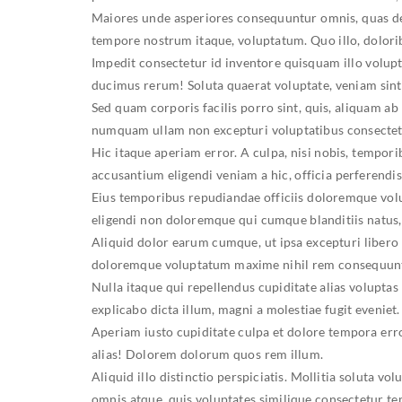
Maiores unde asperiores consequuntur omnis, quas del
tempore nostrum itaque, voluptatum. Quo illo, dolori
Impedit consectetur id inventore quisquam illo volup
ducimus rerum! Soluta quaerat voluptate, veniam sint
Sed quam corporis facilis porro sint, quis, aliquam ab
numquam ullam non excepturi voluptatibus consecte
Hic itaque aperiam error. A culpa, nisi nobis, tempor
accusantium eligendi veniam a hic, officia perferendis 
Eius temporibus repudiandae officiis doloremque vol
eligendi non doloremque qui cumque blanditiis natus
Aliquid dolor earum cumque, ut ipsa excepturi libero di
doloremque voluptatum maxime nihil rem consequuntu
Nulla itaque qui repellendus cupiditate alias volupta
explicabo dicta illum, magni a molestiae fugit eveniet.
Aperiam iusto cupiditate culpa et dolore tempora err
alias! Dolorem dolorum quos rem illum.
Aliquid illo distinctio perspiciatis. Mollitia soluta
omnis atque, quis voluptates similique consectetur te