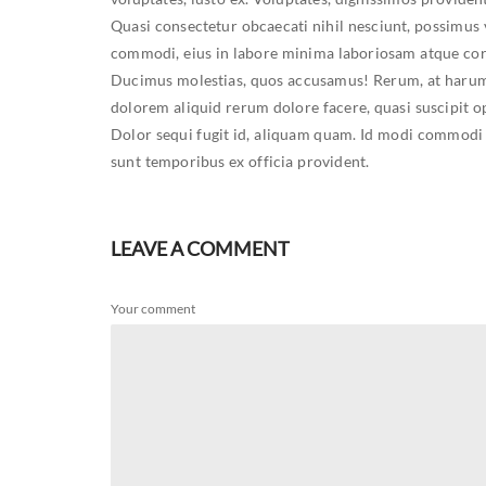
Quasi consectetur obcaecati nihil nesciunt, possimus
commodi, eius in labore minima laboriosam atque cor
Ducimus molestias, quos accusamus! Rerum, at harum n
dolorem aliquid rerum dolore facere, quasi suscipit op
Dolor sequi fugit id, aliquam quam. Id modi commodi i
sunt temporibus ex officia provident.
LEAVE A COMMENT
Your comment