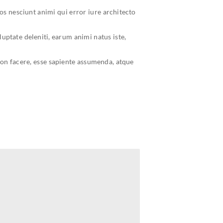
s nesciunt animi qui error iure architecto
ptate deleniti, earum animi natus iste,
non facere, esse sapiente assumenda, atque