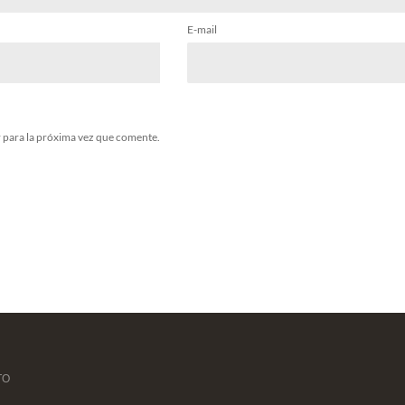
E-mail
 para la próxima vez que comente.
TO