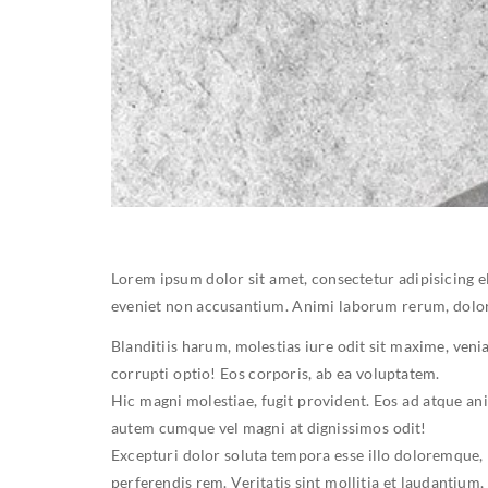
Lorem ipsum dolor sit amet, consectetur adipisicing 
eveniet non accusantium. Animi laborum rerum, dolo
Blanditiis harum, molestias iure odit sit maxime, ven
corrupti optio! Eos corporis, ab ea voluptatem.
Hic magni molestiae, fugit provident. Eos ad atque a
autem cumque vel magni at dignissimos odit!
Excepturi dolor soluta tempora esse illo doloremque,
perferendis rem. Veritatis sint mollitia et laudantiu