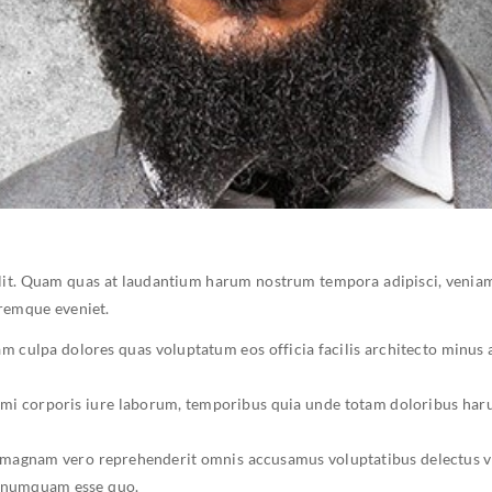
elit. Quam quas at laudantium harum nostrum tempora adipisci, venia
remque eveniet.
iam culpa dolores quas voluptatum eos officia facilis architecto minus
nimi corporis iure laborum, temporibus quia unde totam doloribus har
 magnam vero reprehenderit omnis accusamus voluptatibus delectus ver
m, numquam esse quo.