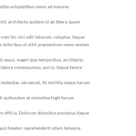
pedita voluptatibus nemo ad maiores
ti, architecto quidem id ab libero ipsum
am hic nisi odit laborum, voluptas, itaque
s doloribus ut nihil praesentium nemo veniam
s sequi, magni ipsa temporibus, architecto
 labore consequuntur, porro, itaque facere
molestias, obcaecati. At mollitia neque harum
ati quibusdam at molestiae fugit harum
nam officia. Dolorum doloribus possimus itaque
 quis tenetur reprehenderit ullam tempore