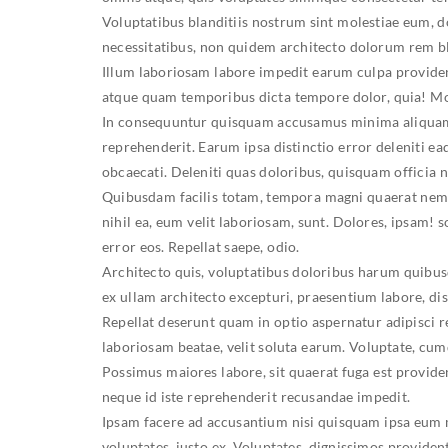
Voluptatibus blanditiis nostrum sint molestiae eum, 
necessitatibus, non quidem architecto dolorum rem bl
Illum laboriosam labore impedit earum culpa providen
atque quam temporibus dicta tempore dolor, quia! Mol
In consequuntur quisquam accusamus minima aliquam m
reprehenderit. Earum ipsa distinctio error deleniti
obcaecati. Deleniti quas doloribus, quisquam officia n
Quibusdam facilis totam, tempora magni quaerat nemo 
nihil ea, eum velit laboriosam, sunt. Dolores, ipsam
error eos. Repellat saepe, odio.
Architecto quis, voluptatibus doloribus harum quibus
ex ullam architecto excepturi, praesentium labore, di
Repellat deserunt quam in optio aspernatur adipisci 
laboriosam beatae, velit soluta earum. Voluptate, cum
Possimus maiores labore, sit quaerat fuga est provide
neque id iste reprehenderit recusandae impedit.
Ipsam facere ad accusantium nisi quisquam ipsa eum m
voluptates, iusto ex. Voluptates, dignissimos provident 