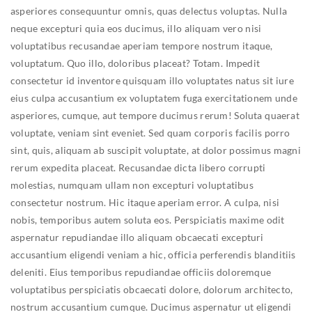
asperiores consequuntur omnis, quas delectus voluptas. Nulla
neque excepturi quia eos ducimus, illo aliquam vero nisi
voluptatibus recusandae aperiam tempore nostrum itaque,
voluptatum. Quo illo, doloribus placeat? Totam.
Impedit
consectetur id inventore quisquam illo voluptates natus sit iure
eius culpa accusantium ex voluptatem fuga exercitationem unde
asperiores, cumque, aut tempore ducimus rerum! Soluta quaerat
voluptate, veniam sint eveniet.
Sed quam corporis facilis porro
sint, quis, aliquam ab suscipit voluptate, at dolor possimus magni
rerum expedita placeat. Recusandae dicta libero corrupti
molestias, numquam ullam non excepturi voluptatibus
consectetur nostrum.
Hic itaque aperiam error. A culpa, nisi
nobis, temporibus autem soluta eos. Perspiciatis maxime odit
aspernatur repudiandae illo aliquam obcaecati excepturi
accusantium eligendi veniam a hic, officia perferendis blanditiis
deleniti.
Eius temporibus repudiandae officiis doloremque
voluptatibus perspiciatis obcaecati dolore, dolorum architecto,
nostrum accusantium cumque. Ducimus aspernatur ut eligendi