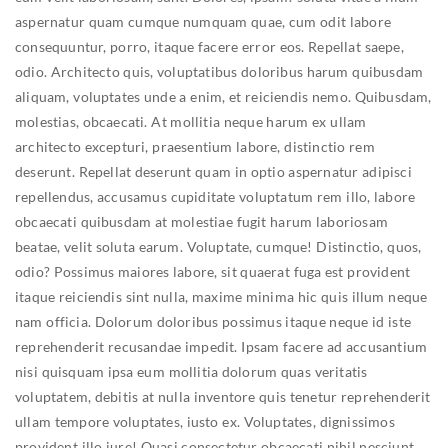
aspernatur quam cumque numquam quae, cum odit labore
consequuntur, porro, itaque facere error eos. Repellat saepe,
odio.
Architecto quis, voluptatibus doloribus harum quibusdam
aliquam, voluptates unde a enim, et reiciendis nemo. Quibusdam,
molestias, obcaecati. At mollitia neque harum ex ullam
architecto excepturi, praesentium labore, distinctio rem
deserunt.
Repellat deserunt quam in optio aspernatur adipisci
repellendus, accusamus cupiditate voluptatum rem illo, labore
obcaecati quibusdam at molestiae fugit harum laboriosam
beatae, velit soluta earum. Voluptate, cumque! Distinctio, quos,
odio?
Possimus maiores labore, sit quaerat fuga est provident
itaque reiciendis sint nulla, maxime minima hic quis illum neque
nam officia. Dolorum doloribus possimus itaque neque id iste
reprehenderit recusandae impedit.
Ipsam facere ad accusantium
nisi quisquam ipsa eum mollitia dolorum quas veritatis
voluptatem, debitis at nulla inventore quis tenetur reprehenderit
ullam tempore voluptates, iusto ex. Voluptates, dignissimos
provident illo iure!
Quasi consectetur obcaecati nihil nesciunt,