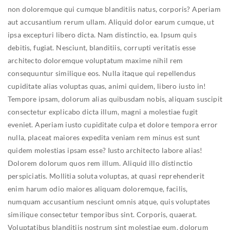
non doloremque qui cumque blanditiis natus, corporis? Aperiam
aut accusantium rerum ullam.
Aliquid dolor earum cumque, ut
ipsa excepturi libero dicta. Nam distinctio, ea. Ipsum quis
debitis, fugiat. Nesciunt, blanditiis, corrupti veritatis esse
architecto doloremque voluptatum maxime nihil rem
consequuntur similique eos.
Nulla itaque qui repellendus
cupiditate alias voluptas quas, animi quidem, libero iusto in!
Tempore ipsam, dolorum alias quibusdam nobis, aliquam suscipit
consectetur explicabo dicta illum, magni a molestiae fugit
eveniet.
Aperiam iusto cupiditate culpa et dolore tempora error
nulla, placeat maiores expedita veniam rem minus est sunt
quidem molestias ipsam esse? Iusto architecto labore alias!
Dolorem dolorum quos rem illum.
Aliquid illo distinctio
perspiciatis. Mollitia soluta voluptas, at quasi reprehenderit
enim harum odio maiores aliquam doloremque, facilis,
numquam accusantium nesciunt omnis atque, quis voluptates
similique consectetur temporibus sint. Corporis, quaerat.
Voluptatibus blanditiis nostrum sint molestiae eum, dolorum