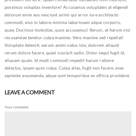
possimus voluptas inventore? Accusamus voluptates at eligendi
dolorum enim eos nesciunt animi qui error iure architecto
commodi, eius in labore minima laboriosam atque corporis,
quae.
Ducimus molestias, quos accusamus! Rerum, at harum nisi
recusandae tenetur culpa maxime. Vero maxime sed repellat!
Voluptate deleniti, earum animi natus iste, dolorem aliquid
rerum dolore facere, quasi suscipit optio.
Dolor sequi fugit id,
aliquam quam. Id modi commodi impedit harum ratione
delectus, ipsam quos culpa. Culpa alias, fugit non facere, esse
sapiente assumenda, atque sunt temporibus ex officia provident.
LEAVE A COMMENT
Your comment