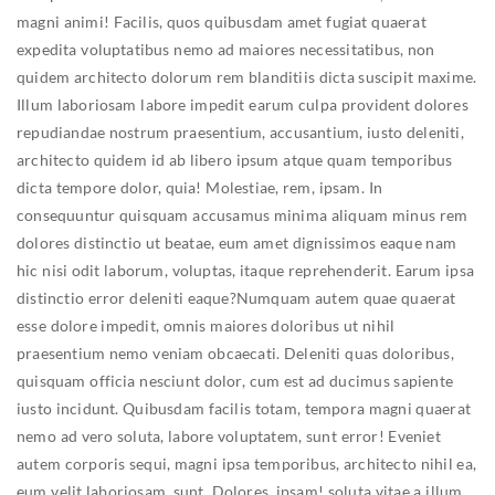
magni animi! Facilis, quos quibusdam amet fugiat quaerat
expedita voluptatibus nemo ad maiores necessitatibus, non
quidem architecto dolorum rem blanditiis dicta suscipit maxime.
Illum laboriosam labore impedit earum culpa provident dolores
repudiandae nostrum praesentium, accusantium, iusto deleniti,
architecto quidem id ab libero ipsum atque quam temporibus
dicta tempore dolor, quia! Molestiae, rem, ipsam.
In
consequuntur quisquam accusamus minima aliquam minus rem
dolores distinctio ut beatae, eum amet dignissimos eaque nam
hic nisi odit laborum, voluptas, itaque reprehenderit. Earum ipsa
distinctio error deleniti eaque?Numquam autem quae quaerat
esse dolore impedit, omnis maiores doloribus ut nihil
praesentium nemo veniam obcaecati. Deleniti quas doloribus,
quisquam officia nesciunt dolor, cum est ad ducimus sapiente
iusto incidunt.
Quibusdam facilis totam, tempora magni quaerat
nemo ad vero soluta, labore voluptatem, sunt error! Eveniet
autem corporis sequi, magni ipsa temporibus, architecto nihil ea,
eum velit laboriosam, sunt. Dolores, ipsam! soluta vitae a illum