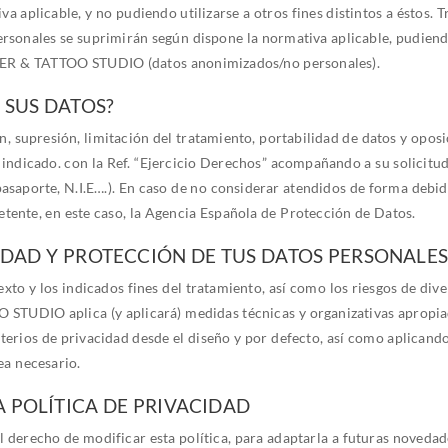
aplicable, y no pudiendo utilizarse a otros fines distintos a éstos. T
rsonales se suprimirán según dispone la normativa aplicable, pudiendo 
R & TATTOO STUDIO (datos anonimizados/no personales).
 SUS DATOS?
ón, supresión, limitación del tratamiento, portabilidad de datos y opo
e indicado. con la Ref. “Ejercicio Derechos” acompañando a su solicit
pasaporte, N.I.E….). En caso de no considerar atendidos de forma debi
tente, en este caso, la Agencia Española de Protección de Datos.
RIDAD Y PROTECCIÓN DE TUS DATOS PERSONALES
exto y los indicados fines del tratamiento, así como los riesgos de div
UDIO aplica (y aplicará) medidas técnicas y organizativas apropiada
terios de privacidad desde el diseño y por defecto, así como aplicand
ea necesario.
A POLÍTICA DE PRIVACIDAD
cho de modificar esta política, para adaptarla a futuras novedades 