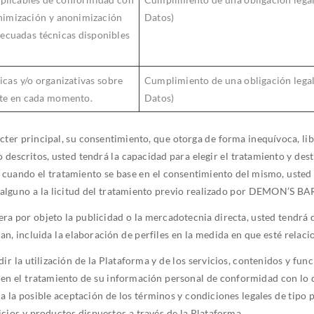
onimización y anonimización
Datos)
adecuadas técnicas disponibles
icas y/o organizativas sobre
Cumplimiento de una obligación lega
nte en cada momento.
Datos)
cter principal, su consentimiento, que otorga de forma inequívoca, lib
 descritos, usted tendrá la capacidad para elegir el tratamiento y dest
 cuando el tratamiento se base en el consentimiento del mismo, usted 
 alguno a la licitud del tratamiento previo realizado por DEMON’
era por objeto la publicidad o la mercadotecnia directa, usted tendr
an, incluida la elaboración de perfiles en la medida en que esté relac
tilización de la Plataforma y de los servicios, contenidos y funci
a en el tratamiento de su información personal de conformidad con lo 
a la posible aceptación de los términos y condiciones legales de tipo p
icios y productos dispuestos a través de la Plataforma.