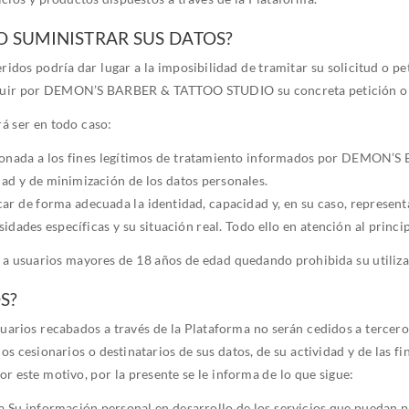
O SUMINISTRAR SUS DATOS?
ridos podría dar lugar a la imposibilidad de tramitar su solicitud o pe
 excluir por DEMON’S BARBER & TATTOO STUDIO su concreta petición o 
á ser en todo caso:
rcionada a los fines legítimos de tratamiento informados por DEMO
lidad y de minimización de los datos personales.
car de forma adecuada la identidad, capacidad y, en su caso, represent
sidades específicas y su situación real. Todo ello en atención al princi
e a usuarios mayores de 18 años de edad quedando prohibida su utiliz
S?
suarios recabados a través de la Plataforma no serán cedidos a tercer
os cesionarios o destinatarios de sus datos, de su actividad y de las fi
r este motivo, por la presente se le informa de lo que sigue:
 a Su información personal en desarrollo de los servicios que pue