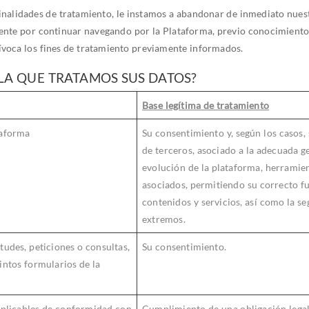
finalidades de tratamiento, le instamos a abandonar de inmediato nues
mente por continuar navegando por la Plataforma, previo conocimiento
ívoca los fines de tratamiento previamente informados.
R LA QUE TRATAMOS SUS DATOS?
Base legítima de tratamiento
taforma
Su consentimiento y, según los casos, 
de terceros, asociado a la adecuada g
evolución de la plataforma, herramien
asociados, permitiendo su correcto f
contenidos y servicios, así como la se
extremos.
itudes, peticiones o consultas,
Su consentimiento.
tintos formularios de la
aplicables de conformidad con
Cumplimiento de una obligación lega