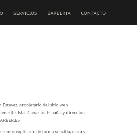
IO
SERVICIOS
BARBERÍA
CONTACTO
n Estevez. propietario del sitio web
nerife. Islas Canarias, España. y dirección
SBARBER.ES
eremos explicarle de forma sencilla, clara y