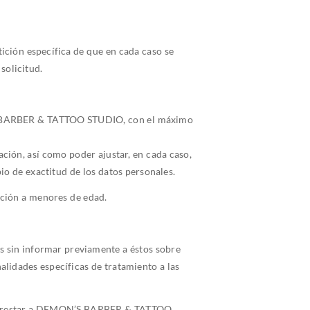
tición específica de que en cada caso se
solicitud.
N’S BARBER & TATTOO STUDIO, con el máximo
ación, así como poder ajustar, en cada caso,
pio de exactitud de los datos personales.
ación a menores de edad.
os sin informar previamente a éstos sobre
nalidades específicas de tratamiento a las
dan prestar a DEMON’S BARBER & TATTOO