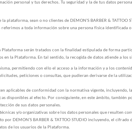
ación personal y tus derechos. Tu seguridad y la de tus datos person
os de la plataforma, sean o no clientes de DEMON’S BARBER & TATTOO 
s referimos a toda información sobre una persona física identificada o 
 Plataforma serán tratados con la finalidad estipulada de forma particu
s en la Plataforma. En tal sentido, la recogida de datos atiende a los 
misma, permitiendo con ello el acceso a la información y a los conteni
licitudes, peticiones o consultas, que pudieran derivarse de la utilizac
en aplicables de conformidad con la normativa vigente, incluyendo, l
icas disponibles al efecto. Por consiguiente, en este ámbito, también p
tección de sus datos personales.
técnicas y/o organizativas sobre los datos personales que resulten con
nto por DEMON’S BARBER & TATTOO STUDIO incluyendo, el cifrado de
tos de los usuarios de la Plataforma.