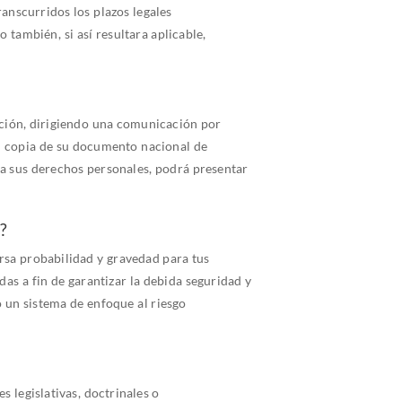
ranscurridos los plazos legales
también, si así resultara aplicable,
sición, dirigiendo una comunicación por
ud copia de su documento nacional de
da sus derechos personales, podrá presentar
?
ersa probabilidad y gravedad para tus
s a fin de garantizar la debida seguridad y
o un sistema de enfoque al riesgo
legislativas, doctrinales o