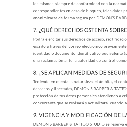
los mismos, siempre de conformidad con la normativa 
correspondientes en caso de bloqueo, tales datos pe
anonimizarse de forma segura por DEMON’S BARBE
7. ¿QUÉ DERECHOS OSTENTA SOBRE
Podrá ejercitar sus derechos de acceso, rectificaci
escrito a través del correo electrónico previament
identidad o documento identificativo equivalente (
una reclamación ante la autoridad de control compe
8. ¿SE APLICAN MEDIDAS DE SEGU
Teniendo en cuenta la naturaleza, el ámbito, el cont
derechos y libertades, DEMON’S BARBER & TATTOO ST
protección de tus datos personales atendiendo a cri
concurrente que se revisará y actualizará cuando s
9. VIGENCIA Y MODIFICACIÓN DE L
DEMON’S BARBER & TATTOO STUDIO se reserva el dere