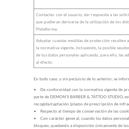
Contactar con el usuario, dar respuesta a las solic
que pudieran derivarse de la utilización de los dis
Plataforma.
Adoptar cuantas medidas de protección resulten 
la normativa vigente, incluyendo, la posible seud
de tus datos personales aplicando, para ello, las 
al efecto.
En todo caso, y sin perjuicio de lo anterior, se inf
• De conformidad con la normativa vigente de prot
parte de DEMON’S BARBER & TATTOO STUDIO, esta e
recogida/captación (plazos de prescripción de infra
• Respecto al tiempo de conservación de las cookie
• Con carácter general, cuando los datos personale
bloqueo, quedando a disposición únicamente de las 