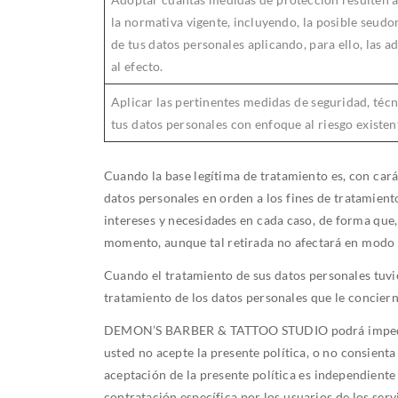
la normativa vigente, incluyendo, la posible seud
de tus datos personales aplicando, para ello, las 
al efecto.
Aplicar las pertinentes medidas de seguridad, técn
tus datos personales con enfoque al riesgo existe
Cuando la base legítima de tratamiento es, con cará
datos personales en orden a los fines de tratamiento
intereses y necesidades en cada caso, de forma que,
momento, aunque tal retirada no afectará en modo
Cuando el tratamiento de sus datos personales tuvi
tratamiento de los datos personales que le conciern
DEMON’S BARBER & TATTOO STUDIO podrá impedir la u
usted no acepte la presente política, o no consient
aceptación de la presente política es independiente 
contratación específica por los usuarios de los serv